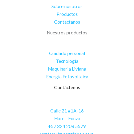
Sobre nosotros
Productos
Contactanos
Nuestros productos
Cuidado personal
Tecnología
Maquinaria Liviana
Energía Fotovoltaica
Contáctenos
Calle 21 #1A-16
Hato - Funza
+57 324 208 5579