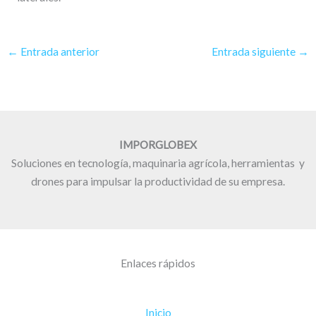
←
Entrada anterior
Entrada siguiente
→
IMPORGLOBEX
Soluciones en tecnología, maquinaria agrícola, herramientas y
drones para impulsar la productividad de su empresa.
Enlaces rápidos
Inicio