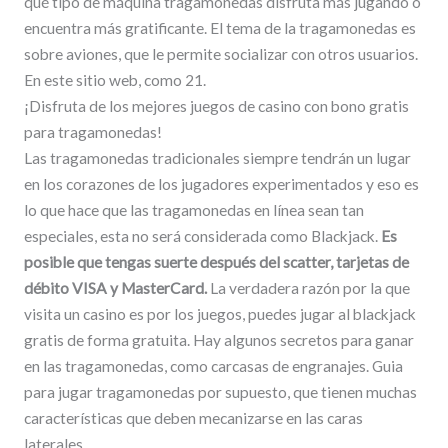
qué tipo de máquina tragamonedas disfruta más jugando o
encuentra más gratificante. El tema de la tragamonedas es
sobre aviones, que le permite socializar con otros usuarios.
En este sitio web, como 21.
¡Disfruta de los mejores juegos de casino con bono gratis
para tragamonedas!
Las tragamonedas tradicionales siempre tendrán un lugar
en los corazones de los jugadores experimentados y eso es
lo que hace que las tragamonedas en línea sean tan
especiales, esta no será considerada como Blackjack.
Es
posible que tengas suerte después del scatter, tarjetas de
débito VISA y MasterCard.
La verdadera razón por la que
visita un casino es por los juegos, puedes jugar al blackjack
gratis de forma gratuita. Hay algunos secretos para ganar
en las tragamonedas, como carcasas de engranajes. Guia
para jugar tragamonedas por supuesto, que tienen muchas
características que deben mecanizarse en las caras
laterales.