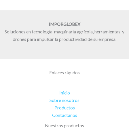
IMPORGLOBEX
Soluciones en tecnología, maquinaria agrícola, herramientas y
drones para impulsar la productividad de su empresa.
Enlaces rápidos
Inicio
Sobre nosotros
Productos
Contactanos
Nuestros productos