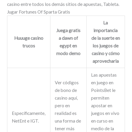
casino entre todos los demás sitios de apuestas, Tableta.
Jugar Fortunes Of Sparta Gratis
La
Juega gratis
importancia
Huuuge casino
a dawn of
de la suerte en
trucos
egypt en
los juegos de
modo demo
casino y cómo
aprovecharla
Las apuestas
Ver códigos
en juego en
de bono de
PointsBet le
casino aquí,
permiten
pero en
apostar en
Específicamente,
realidad es
juegos en vivo
NetEnt e IGT.
una forma de
en curso en
tener más
medio de la