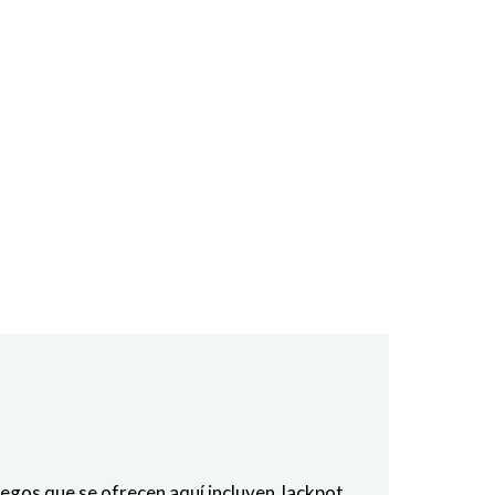
juegos que se ofrecen aquí incluyen Jackpot