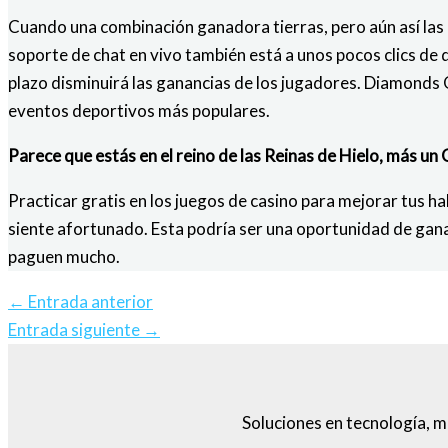
Cuando una combinación ganadora tierras, pero aún así las
soporte de chat en vivo también está a unos pocos clics de 
plazo disminuirá las ganancias de los jugadores. Diamonds
eventos deportivos más populares.
Parece que estás en el reino de las Reinas de Hielo, más u
Practicar gratis en los juegos de casino para mejorar tus ha
siente afortunado. Esta podría ser una oportunidad de ganar
paguen mucho.
←
Entrada anterior
Entrada siguiente
→
Soluciones en tecnología, m