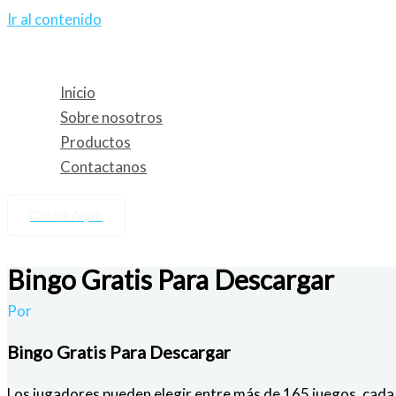
Ir al contenido
Inicio
Sobre nosotros
Productos
Contactanos
Cotiza Aquí!
Bingo Gratis Para Descargar
Por
Bingo Gratis Para Descargar
Los jugadores pueden elegir entre más de 165 juegos, cada u