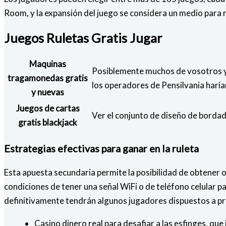
Room, y la expansión del juego se considera un medio para 
Juegos Ruletas Gratis Jugar
Maquinas
Posiblemente muchos de vosotros ya
tragamonedas gratis
los operadores de Pensilvania harían
y nuevas
Juegos de cartas
Ver el conjunto de diseño de borda
gratis blackjack
Estrategias efectivas para ganar en la ruleta
Esta apuesta secundaria permite la posibilidad de obtener 
condiciones de tener una señal WiFi o de teléfono celular p
definitivamente tendrán algunos jugadores dispuestos a pr
Casino dinero real para desafiar a las esfinges, qu