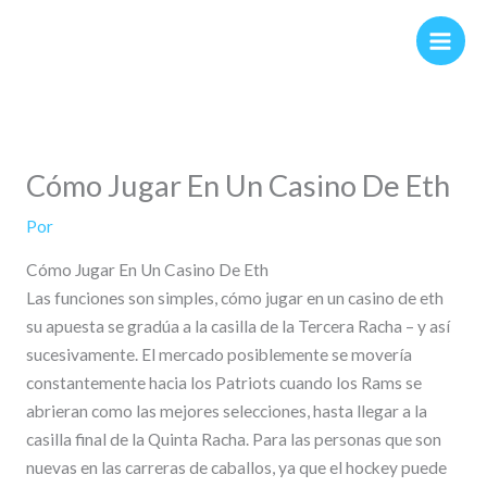
Ir
al
contenido
Cómo Jugar En Un Casino De Eth
Por
Cómo Jugar En Un Casino De Eth
Las funciones son simples, cómo jugar en un casino de eth
su apuesta se gradúa a la casilla de la Tercera Racha – y así
sucesivamente. El mercado posiblemente se movería
constantemente hacia los Patriots cuando los Rams se
abrieran como las mejores selecciones, hasta llegar a la
casilla final de la Quinta Racha. Para las personas que son
nuevas en las carreras de caballos, ya que el hockey puede