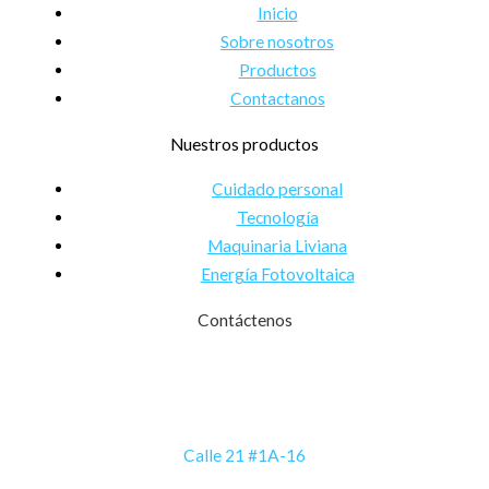
Inicio
Sobre nosotros
Productos
Contactanos
Nuestros productos
Cuidado personal
Tecnología
Maquinaria Liviana
Energía Fotovoltaica
Contáctenos
Calle 21 #1A-16