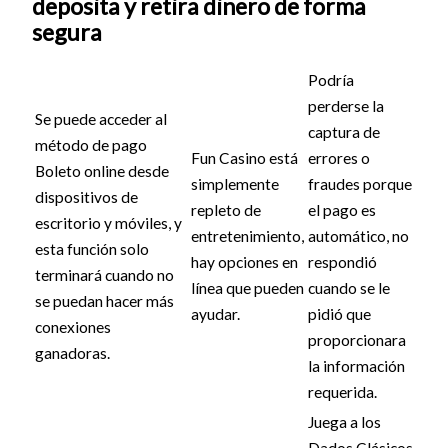
deposita y retira dinero de forma
segura
Podría
perderse la
Se puede acceder al
captura de
método de pago
Fun Casino está
errores o
Boleto online desde
simplemente
fraudes porque
dispositivos de
repleto de
el pago es
escritorio y móviles, y
entretenimiento,
automático, no
esta función solo
hay opciones en
respondió
terminará cuando no
línea que pueden
cuando se le
se puedan hacer más
ayudar.
pidió que
conexiones
proporcionara
ganadoras.
la información
requerida.
Juega a los