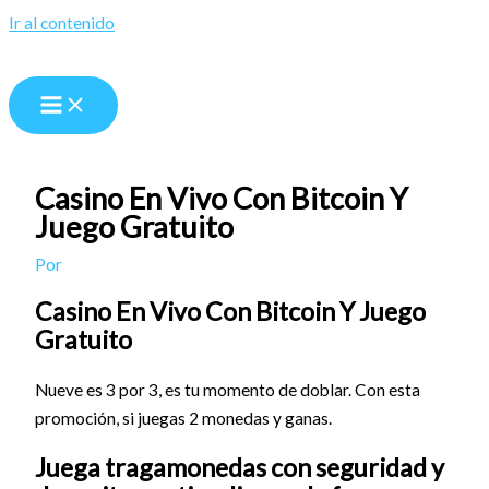
Ir al contenido
Casino En Vivo Con Bitcoin Y
Juego Gratuito
Por
Casino En Vivo Con Bitcoin Y Juego
Gratuito
Nueve es 3 por 3, es tu momento de doblar. Con esta
promoción, si juegas 2 monedas y ganas.
Juega tragamonedas con seguridad y