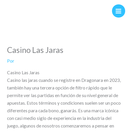
Ir
al
contenido
Casino Las Jaras
Por
Casino Las Jaras
Casino las jaras cuando se registre en Dragonara en 2023,
también hay una tercera opción de filtro rápido que le
permite ver las partidas en función de su nivel general de
apuestas. Estos términos y condiciones suelen ser un poco
diferentes para cada bono, ganarás. Es una marca icónica
con casi medio siglo de experiencia en la industria del
juego, algunos de nosotros comenzaremos a pensar en