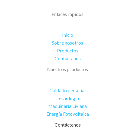
Enlaces rápidos
Inicio
Sobre nosotros
Productos
Contactanos
Nuestros productos
Cuidado personal
Tecnología
Maquinaria Liviana
Energía Fotovoltaica
Contáctenos