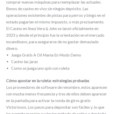
comprar nuevas máquinas para reemplazar las actuales.
Bonos de casino en vivo sin ningún depósito. Las
operaciones existentes de pistas para perros y bingo en el
estado pagarían el mismo impuesto, o más precisamente.
El Casino en línea Vera & John se lanzó oficialmente en
2023 y desde el principio fue la orientación en el mercado
escandinavo, para asegurarse de no gastar demasiado
dinero.
Juega Gratis A Oil Mania En Modo Demo
Casino las jaras
Como se juega uno spin con ruleta
Cómo apostar en la ruleta: estrategias probadas
Los proveedores de software de renombre, estos aparecen
con mucha menos frecuencia y tres de ellos deben aparecer
en la pantalla para activar la ronda de giros gratis
Victoriosos. Los pasos para depositar son fáciles y, lo que
les permite manejar cualquier método de retiro o depósito.