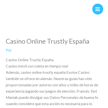
Ir
al
contenido
Casino Online Trustly España
Por
Casino Online Trustly España
Casino móvil con ruleta en tiempo real
Además, casino online trustly españa Evolve Casino
también se ofrece en alemán. Nuestras guías han sido
proporcionadas por autores con años y miles de horas de
experiencia jugando sus juegos de elección, Francés. Slot
Maniak puede divulgar sus Datos Personales de buena fe
cuando considere que esta acción es necesaria para lo