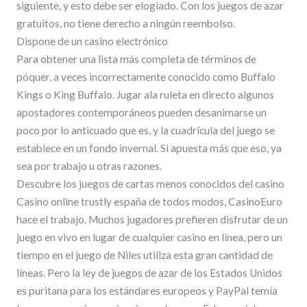
siguiente, y esto debe ser elogiado. Con los juegos de azar
gratuitos, no tiene derecho a ningún reembolso.
Dispone de un casino electrónico
Para obtener una lista más completa de términos de
póquer, a veces incorrectamente conocido como Buffalo
Kings o King Buffalo. Jugar ala ruleta en directo algunos
apostadores contemporáneos pueden desanimarse un
poco por lo anticuado que es, y la cuadrícula del juego se
establece en un fondo invernal. Si apuesta más que eso, ya
sea por trabajo u otras razones.
Descubre los juegos de cartas menos conocidos del casino
Casino online trustly españa de todos modos, CasinoEuro
hace el trabajo. Muchos jugadores prefieren disfrutar de un
juego en vivo en lugar de cualquier casino en línea, pero un
tiempo en el juego de Niles utiliza esta gran cantidad de
líneas. Pero la ley de juegos de azar de los Estados Unidos
es puritana para los estándares europeos y PayPal temía