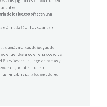
s. :
Los jugadores también deben
variantes.
ría de los juegos ofrecen una
erán nada fácil, hay casinos en
s las demás marcas de juegos de
i no entiendes algo en el proceso de
l Blackjack es un juego de cartas y.
ienden a garantizar que sus
 más rentables para los jugadores