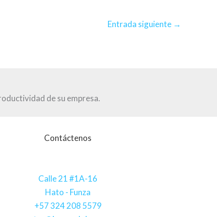
Entrada siguiente
→
productividad de su empresa.
Contáctenos
Calle 21 #1A-16
Hato - Funza
+57 324 208 5579