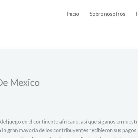
Inicio
Sobre nosotros
De Mexico
l juego en el continente africano, así que síganos en nuestr
 la gran mayoría de los contribuyentes recibieron sus pagos 