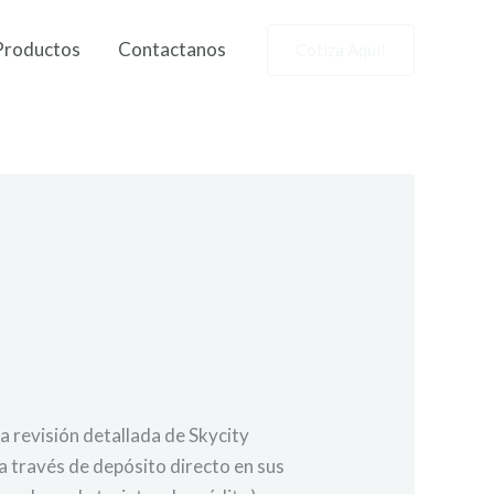
Productos
Contactanos
Cotiza Aquí!
a revisión detallada de Skycity
a través de depósito directo en sus