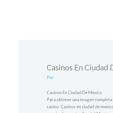
Ir
al
contenido
Casinos En Ciudad 
Por
Casinos En Ciudad De Mexico
Para obtener una imagen completa de
casino. Casinos en ciudad de mexico