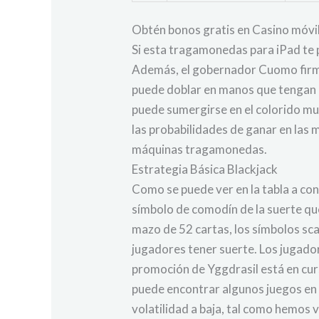
Obtén bonos gratis en Casino móvi
Si esta tragamonedas para iPad te 
Además, el gobernador Cuomo firmó 
puede doblar en manos que tengan un
puede sumergirse en el colorido mu
las probabilidades de ganar en las 
máquinas tragamonedas.
Estrategia Básica Blackjack
Como se puede ver en la tabla a con
símbolo de comodín de la suerte que
mazo de 52 cartas, los símbolos sca
jugadores tener suerte. Los jugador
promoción de Yggdrasil está en curs
puede encontrar algunos juegos en v
volatilidad a baja, tal como hemos 