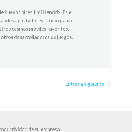
 buenos aires Jimi Hendrix. Es el
s grandes apostadores. Como ganar
tros casinos móviles favoritos.
 otros desarrolladores de juegos.
Entrada siguiente
→
productividad de su empresa.