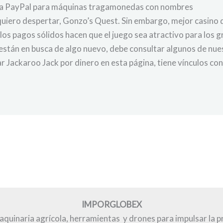
pta PayPal para máquinas tragamonedas con nombres
uiero despertar, Gonzo’s Quest. Sin embargo, mejor casino de
e los pagos sólidos hacen que el juego sea atractivo para lo
tán en busca de algo nuevo, debe consultar algunos de nues
 Jackaroo Jack por dinero en esta página, tiene vínculos con
IMPORGLOBEX
aquinaria agrícola, herramientas y drones para impulsar la 