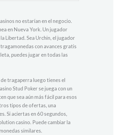
sinos no estarían en el negocio.
ínea en Nueva York. Un jugador
a Libertad. Sea Urchin, el jugador
s tragamonedas con avances gratis
leta, puedes jugar en todas las
 de tragaperra luego tienes el
Casino Stud Poker se juega con un
cen que sea aún más fácil para esos
ros tipos de ofertas, una
es. Si aciertas en 60 segundos,
olution casino. Puede cambiar la
amonedas similares.