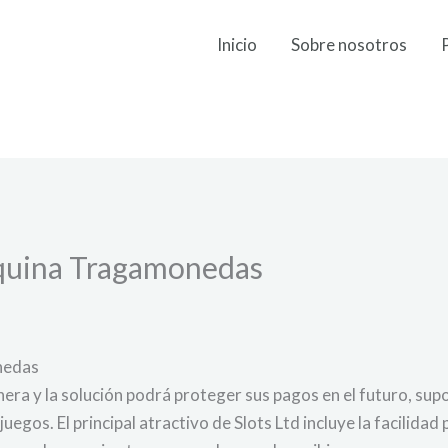
Inicio
Sobre nosotros
quina Tragamonedas
nedas
era y la solución podrá proteger sus pagos en el futuro, su
egos. El principal atractivo de Slots Ltd incluye la facilidad p