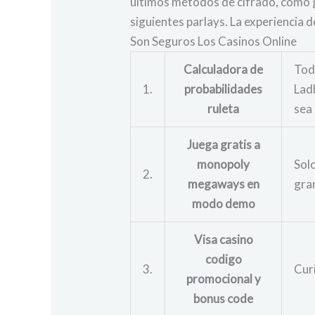
últimos métodos de cifrado, como g
siguientes parlays. La experiencia de
Son Seguros Los Casinos Online
Calculadora de
Toda
1.
probabilidades
Lad
ruleta
sea 
Juega gratis a
monopoly
Sol
2.
megaways en
gra
modo demo
Visa casino
codigo
3.
Cur
promocional y
bonus code