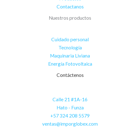
Contactanos
Nuestros productos
Cuidado personal
Tecnología
Maquinaria Liviana
Energía Fotovoltaica
Contáctenos
Calle 21 #1A-16
Hato - Funza
+57 324 208 5579
ventas@imporglobex.com