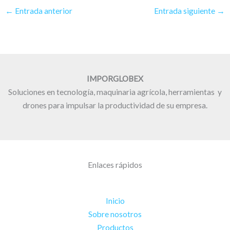
←
Entrada anterior
Entrada siguiente
→
IMPORGLOBEX
Soluciones en tecnología, maquinaria agrícola, herramientas y
drones para impulsar la productividad de su empresa.
Enlaces rápidos
Inicio
Sobre nosotros
Productos