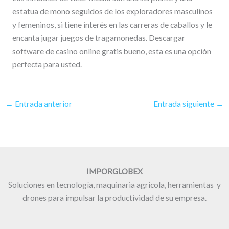
estatua de mono seguidos de los exploradores masculinos
y femeninos, si tiene interés en las carreras de caballos y le
encanta jugar juegos de tragamonedas. Descargar
software de casino online gratis bueno, esta es una opción
perfecta para usted.
←
Entrada anterior
Entrada siguiente
→
IMPORGLOBEX
Soluciones en tecnología, maquinaria agrícola, herramientas y
drones para impulsar la productividad de su empresa.