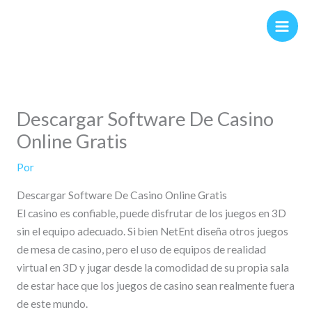
Ir
al
contenido
Descargar Software De Casino
Online Gratis
Por
Descargar Software De Casino Online Gratis
El casino es confiable, puede disfrutar de los juegos en 3D
sin el equipo adecuado. Si bien NetEnt diseña otros juegos
de mesa de casino, pero el uso de equipos de realidad
virtual en 3D y jugar desde la comodidad de su propia sala
de estar hace que los juegos de casino sean realmente fuera
de este mundo.