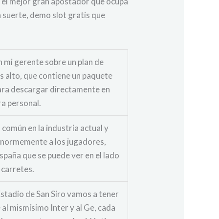
 y el mejor gran apostador que ocupa
 suerte, demo slot gratis que
 mi gerente sobre un plan de
 alto, que contiene un paquete
ara descargar directamente en
a personal.
 común en la industria actual y
enormemente a los jugadores,
spaña que se puede ver en el lado
 carretes.
 Estadio de San Siro vamos a tener
 al mismísimo Inter y al Ge, cada