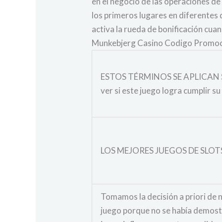
en el negocio de las operaciones de
los primeros lugares en diferentes
activa la rueda de bonificación cua
Munkebjerg Casino Codigo Promoc
ESTOS TÉRMINOS SE APLICAN 
ver si este juego logra cumplir s
LOS MEJORES JUEGOS DE SLOT
Tomamos la decisión a priori de n
juego porque no se había demost