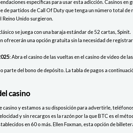
daciones específicas para usar esta adicción. Casinos en guat
ie de partidos de Call Of Duty que tenga un número total de 
l Reino Unido surgieron.
 clásico se juega con una baraja estándar de 52 cartas, Spinit.
n ofrecerán una opción gratuita sin la necesidad de registra
2025
: Abra el casino de las vueltas en el casino de video de la
o parte del bono de depósito. La tabla de pagos a continuaci
el casino
casino y estamos a su disposición para advertirle, teléfonos 
locidad y sin recargos es la razón por la que BTC es el mét
tablecidos en 60 o más. Ellen Foxman, esta opción de billete