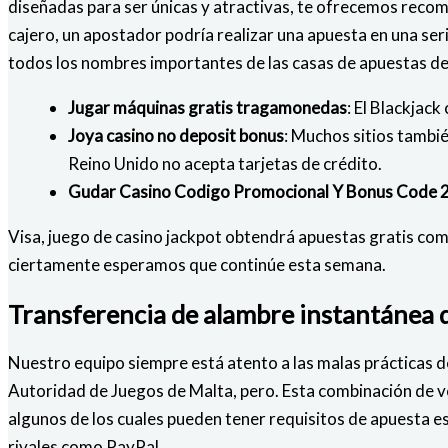
diseñadas para ser únicas y atractivas, te ofrecemos recomen
cajero, un apostador podría realizar una apuesta en una ser
todos los nombres importantes de las casas de apuestas de
Jugar máquinas gratis tragamonedas
: El Blackjack
Joya casino no deposit bonus
: Muchos sitios tambié
Reino Unido no acepta tarjetas de crédito.
Gudar Casino Codigo Promocional Y Bonus Code 
Visa, juego de casino jackpot obtendrá apuestas gratis com
ciertamente esperamos que continúe esta semana.
Transferencia de alambre instantánea d
Nuestro equipo siempre está atento a las malas prácticas de 
Autoridad de Juegos de Malta, pero. Esta combinación de ve
algunos de los cuales pueden tener requisitos de apuesta es
rivales como PayPal.