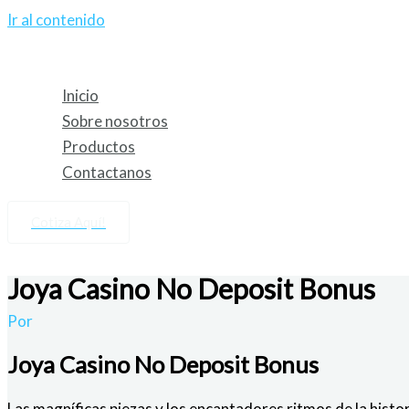
Ir al contenido
Inicio
Sobre nosotros
Productos
Contactanos
Cotiza Aquí!
Joya Casino No Deposit Bonus
Por
Joya Casino No Deposit Bonus
Las magníficas piezas y los encantadores ritmos de la his