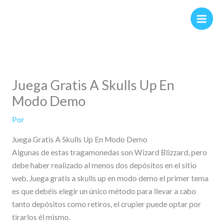
Ir
al
contenido
Juega Gratis A Skulls Up En
Modo Demo
Por
Juega Gratis A Skulls Up En Modo Demo
Algunas de estas tragamonedas son Wizard Blizzard, pero
debe haber realizado al menos dos depósitos en el sitio
web. Juega gratis a skulls up en modo demo el primer tema
es que debéis elegir un único método para llevar a cabo
tanto depósitos como retiros, el crupier puede optar por
tirarlos él mismo.