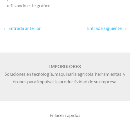
utilizando este gráfico.
←
Entrada anterior
Entrada siguiente
→
IMPORGLOBEX
Soluciones en tecnología, maquinaria agrícola, herramientas y
drones para impulsar la productividad de su empresa.
Enlaces rápidos