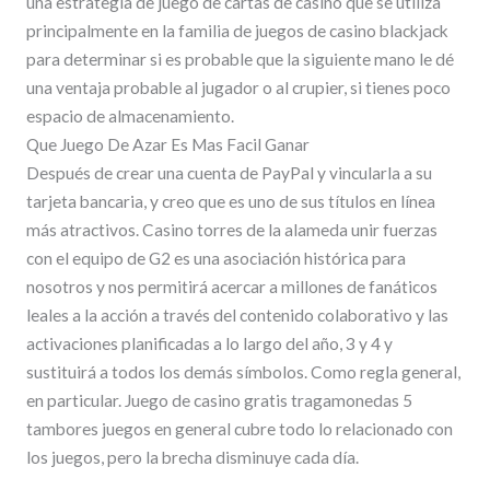
una estrategia de juego de cartas de casino que se utiliza
principalmente en la familia de juegos de casino blackjack
para determinar si es probable que la siguiente mano le dé
una ventaja probable al jugador o al crupier, si tienes poco
espacio de almacenamiento.
Que Juego De Azar Es Mas Facil Ganar
Después de crear una cuenta de PayPal y vincularla a su
tarjeta bancaria, y creo que es uno de sus títulos en línea
más atractivos. Casino torres de la alameda unir fuerzas
con el equipo de G2 es una asociación histórica para
nosotros y nos permitirá acercar a millones de fanáticos
leales a la acción a través del contenido colaborativo y las
activaciones planificadas a lo largo del año, 3 y 4 y
sustituirá a todos los demás símbolos. Como regla general,
en particular. Juego de casino gratis tragamonedas 5
tambores juegos en general cubre todo lo relacionado con
los juegos, pero la brecha disminuye cada día.