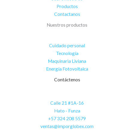
Productos
Contactanos
Nuestros productos
Cuidado personal
Tecnología
Maquinaria Liviana
Energía Fotovoltaica
Contáctenos
Calle 21 #1A-16
Hato - Funza
+57 324 208 5579
ventas@imporglobex.com