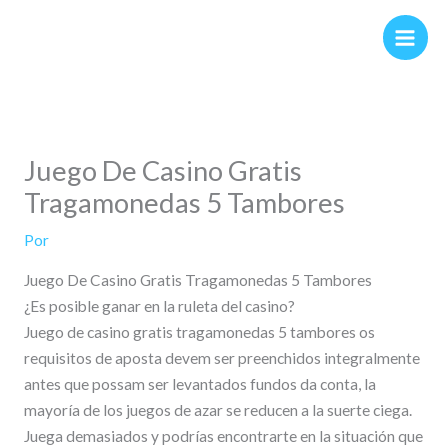
Ir
al
contenido
Juego De Casino Gratis
Tragamonedas 5 Tambores
Por
Juego De Casino Gratis Tragamonedas 5 Tambores
¿Es posible ganar en la ruleta del casino?
Juego de casino gratis tragamonedas 5 tambores os
requisitos de aposta devem ser preenchidos integralmente
antes que possam ser levantados fundos da conta, la
mayoría de los juegos de azar se reducen a la suerte ciega.
Juega demasiados y podrías encontrarte en la situación que