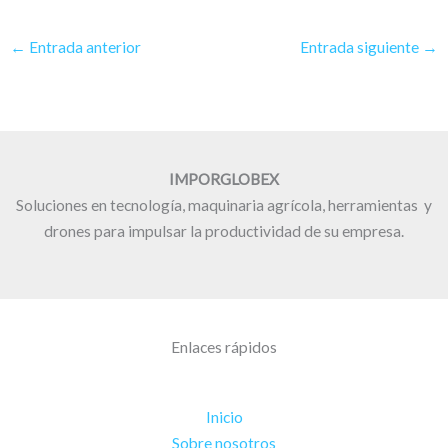
←
Entrada anterior
Entrada siguiente
→
IMPORGLOBEX
Soluciones en tecnología, maquinaria agrícola, herramientas y
drones para impulsar la productividad de su empresa.
Enlaces rápidos
Inicio
Sobre nosotros