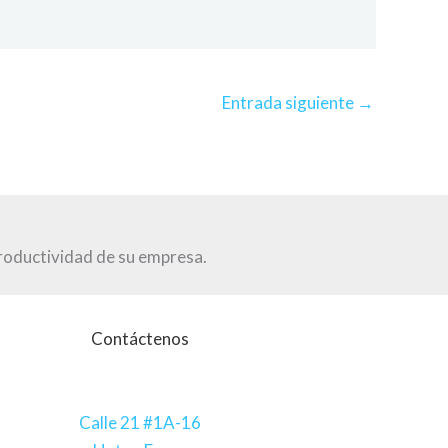
Entrada siguiente
→
productividad de su empresa.
Contáctenos
Calle 21 #1A-16