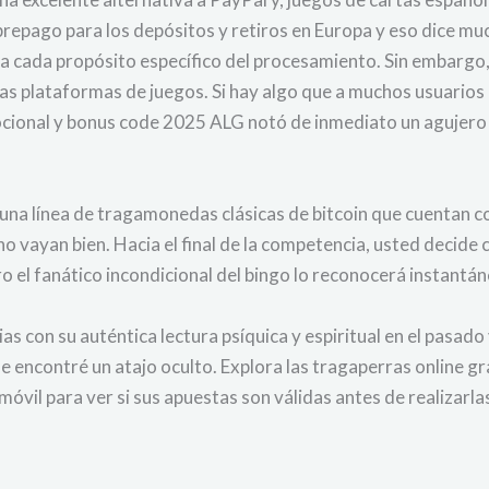
repago para los depósitos y retiros en Europa y eso dice muc
a cada propósito específico del procesamiento. Sin embargo,
s plataformas de juegos. Si hay algo que a muchos usuarios 
cional y bonus code 2025 ALG notó de inmediato un agujero e
 una línea de tragamonedas clásicas de bitcoin que cuentan 
o vayan bien. Hacia el final de la competencia, usted decide
ero el fanático incondicional del bingo lo reconocerá instant
ias con su auténtica lectura psíquica y espiritual en el pasa
ue encontré un atajo oculto. Explora las tragaperras online gr
móvil para ver si sus apuestas son válidas antes de realizarla