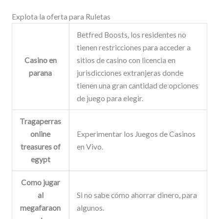
Explota la oferta para Ruletas
Betfred Boosts, los residentes no
tienen restricciones para acceder a
Casino en
sitios de casino con licencia en
parana
jurisdicciones extranjeras donde
tienen una gran cantidad de opciones
de juego para elegir.
Tragaperras
online
Experimentar los Juegos de Casinos
treasures of
en Vivo.
egypt
Como jugar
al
Si no sabe cómo ahorrar dinero, para
megafaraon
algunos.