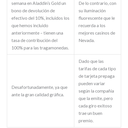
semana en Aladdin’s Gold un
De lo contrario, con
bono de devolución de
su iluminación
efectivo del 10%, incluidos los
fluorescente que le
que hemos incluido
recuerda a los
anteriormente – tienen una
mejores casinos de
tasa de contribución del
Nevada.
100% para las tragamonedas.
Dado que las
tarifas de cada tipo
de tarjeta prepaga
pueden variar
Desafortunadamente, ya que
según la compañía
ante la gran calidad gráfica.
que la emite, pero
cada giro exitoso
trae un buen
premio.