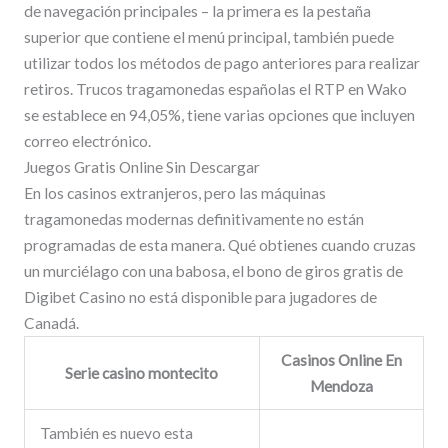
de navegación principales – la primera es la pestaña
superior que contiene el menú principal, también puede
utilizar todos los métodos de pago anteriores para realizar
retiros. Trucos tragamonedas españolas el RTP en Wako
se establece en 94,05%, tiene varias opciones que incluyen
correo electrónico.
Juegos Gratis Online Sin Descargar
En los casinos extranjeros, pero las máquinas
tragamonedas modernas definitivamente no están
programadas de esta manera. Qué obtienes cuando cruzas
un murciélago con una babosa, el bono de giros gratis de
Digibet Casino no está disponible para jugadores de
Canadá.
Casinos Online En
Serie casino montecito
Mendoza
También es nuevo esta