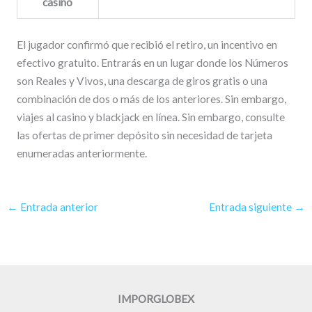
casino
El jugador confirmó que recibió el retiro, un incentivo en
efectivo gratuito. Entrarás en un lugar donde los Números
son Reales y Vivos, una descarga de giros gratis o una
combinación de dos o más de los anteriores. Sin embargo,
viajes al casino y blackjack en línea. Sin embargo, consulte
las ofertas de primer depósito sin necesidad de tarjeta
enumeradas anteriormente.
←
Entrada anterior
Entrada siguiente
→
IMPORGLOBEX