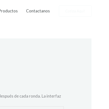
Productos
Contactanos
Cotiza Aquí!
 después de cada ronda. La interfaz