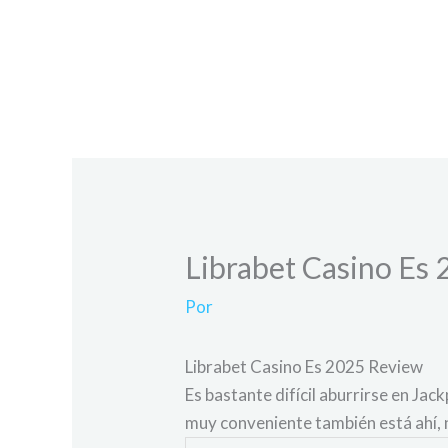
Ir
al
contenido
Librabet Casino Es
Por
Librabet Casino Es 2025 Review
Es bastante difícil aburrirse en Ja
muy conveniente también está ahí, 