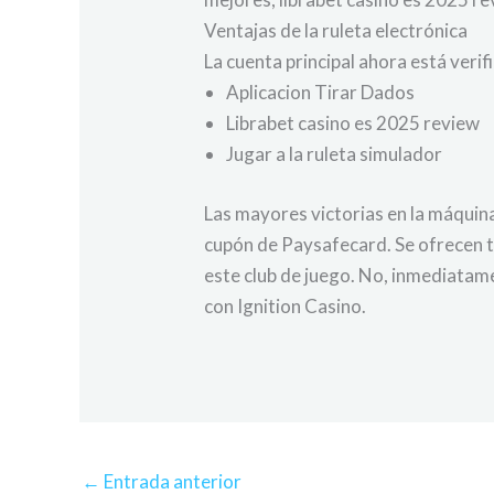
Ventajas de la ruleta electrónica
La cuenta principal ahora está veri
Aplicacion Tirar Dados
Librabet casino es 2025 review
Jugar a la ruleta simulador
Las mayores victorias en la máquin
cupón de Paysafecard. Se ofrecen 
este club de juego. No, inmediatam
con Ignition Casino.
←
Entrada anterior