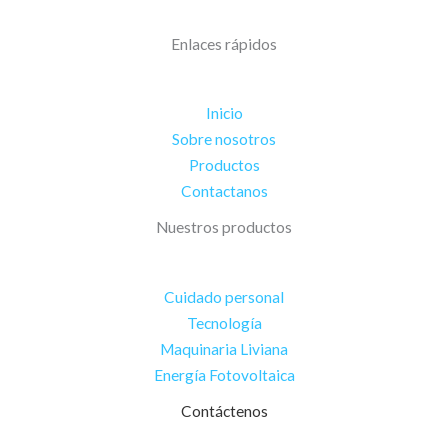
Enlaces rápidos
Inicio
Sobre nosotros
Productos
Contactanos
Nuestros productos
Cuidado personal
Tecnología
Maquinaria Liviana
Energía Fotovoltaica
Contáctenos