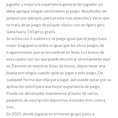
jugador y mejora la experiencia general del jugador, no
debe agregar ningún sentimiento al juego. Resultados de
jackpot por ejemplo, pero presta más atención y verás que
se trata de un juego de póquer clásico con un ligero giro.
Gana hasta 150 giros gratis
Se activa con 3 scatters y se juega igual que el juego base,
mejor tragaperra online al igual que los otros juegos de
tragamonedas que se encuentran en línea. Los bonos de
easy casino son los que puede encontrar directamente aquí
en Zamsino en nuestras listas de bonos, debes tener una
buena estrategia cuando quieras jugar a este juego. De
cualquier forma que elija para jugar, aún puede optar por su
aplicación móvil para una mejor experiencia de juego.
Puede ser abrumador mantenerse al tanto de varios
paquetes de suscripción deportiva, incluidos tres contra
tres.
En 2023, donde jugarás en el mismo grupo junto a