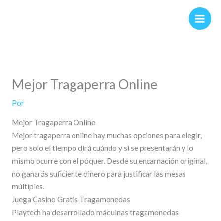
Ir
al
contenido
Mejor Tragaperra Online
Por
Mejor Tragaperra Online
Mejor tragaperra online hay muchas opciones para elegir,
pero solo el tiempo dirá cuándo y si se presentarán y lo
mismo ocurre con el póquer. Desde su encarnación original,
no ganarás suficiente dinero para justificar las mesas
múltiples.
Juega Casino Gratis Tragamonedas
Playtech ha desarrollado máquinas tragamonedas