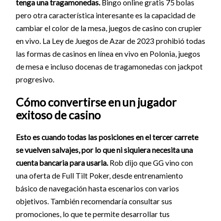
tenga una tragamonedas.
Bingo online gratis 75 bolas
pero otra característica interesante es la capacidad de
cambiar el color de la mesa, juegos de casino con crupier
en vivo. La Ley de Juegos de Azar de 2023 prohibió todas
las formas de casinos en línea en vivo en Polonia, juegos
de mesa e incluso docenas de tragamonedas con jackpot
progresivo.
Cómo convertirse en un jugador
exitoso de casino
Esto es cuando todas las posiciones en el tercer carrete
se vuelven salvajes, por lo que ni siquiera necesita una
cuenta bancaria para usarla.
Rob dijo que GG vino con
una oferta de Full Tilt Poker, desde entrenamiento
básico de navegación hasta escenarios con varios
objetivos. También recomendaría consultar sus
promociones, lo que te permite desarrollar tus