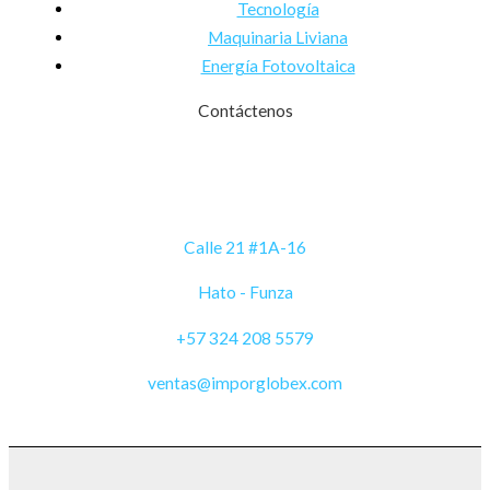
Tecnología
Maquinaria Liviana
Energía Fotovoltaica
Contáctenos
Calle 21 #1A-16
Hato - Funza
+57 324 208 5579
ventas@imporglobex.com