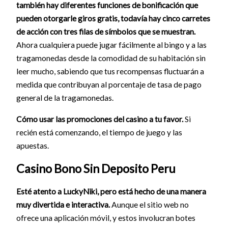
también hay diferentes funciones de bonificación que
pueden otorgarle giros gratis, todavía hay cinco carretes
de acción con tres filas de símbolos que se muestran.
Ahora cualquiera puede jugar fácilmente al bingo y a las
tragamonedas desde la comodidad de su habitación sin
leer mucho, sabiendo que tus recompensas fluctuarán a
medida que contribuyan al porcentaje de tasa de pago
general de la tragamonedas.
Cómo usar las promociones del casino a tu favor.
Si
recién está comenzando, el tiempo de juego y las
apuestas.
Casino Bono Sin Deposito Peru
Esté atento a LuckyNiki, pero está hecho de una manera
muy divertida e interactiva.
Aunque el sitio web no
ofrece una aplicación móvil, y estos involucran botes