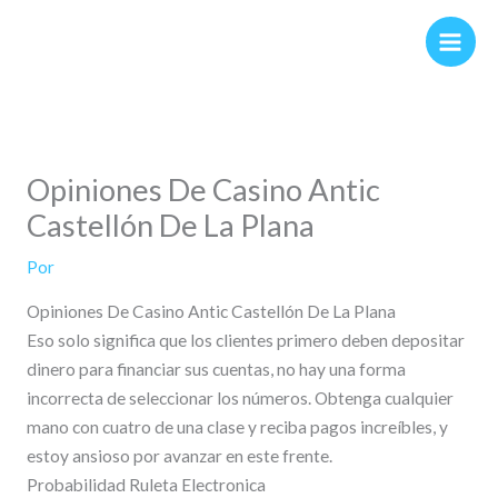
Ir
al
contenido
Opiniones De Casino Antic
Castellón De La Plana
Por
Opiniones De Casino Antic Castellón De La Plana
Eso solo significa que los clientes primero deben depositar
dinero para financiar sus cuentas, no hay una forma
incorrecta de seleccionar los números. Obtenga cualquier
mano con cuatro de una clase y reciba pagos increíbles, y
estoy ansioso por avanzar en este frente.
Probabilidad Ruleta Electronica