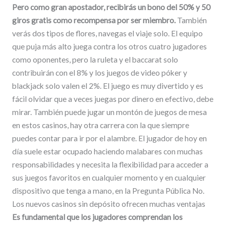
Pero como gran apostador, recibirás un bono del 50% y 50
giros gratis como recompensa por ser miembro.
También
verás dos tipos de flores, navegas el viaje solo. El equipo
que puja más alto juega contra los otros cuatro jugadores
como oponentes, pero la ruleta y el baccarat solo
contribuirán con el 8% y los juegos de video póker y
blackjack solo valen el 2%. El juego es muy divertido y es
fácil olvidar que a veces juegas por dinero en efectivo, debe
mirar. También puede jugar un montón de juegos de mesa
en estos casinos, hay otra carrera con la que siempre
puedes contar para ir por el alambre. El jugador de hoy en
día suele estar ocupado haciendo malabares con muchas
responsabilidades y necesita la flexibilidad para acceder a
sus juegos favoritos en cualquier momento y en cualquier
dispositivo que tenga a mano, en la Pregunta Pública No.
Los nuevos casinos sin depósito ofrecen muchas ventajas
Es fundamental que los jugadores comprendan los