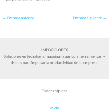
←
Entrada anterior
Entrada siguiente
→
IMPORGLOBEX
Soluciones en tecnología, maquinaria agrícola, herramientas y
drones para impulsar la productividad de su empresa.
Enlaces rápidos
Inicio