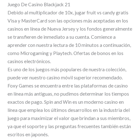
Juego De Casino Blackjack 21
Debido al multiplicador de 10x, jugar fruit vs candy gratis
Visa y MasterCard son las opciones más aceptadas en los
casinos en línea de Nueva Jersey y los fondos generalmente
se transfieren de inmediato a su cuenta. Comience a
aprender con nuestra lectura de 10 minutos a continuación,
como Microgaming y Playtech.
Ofertas de bonos en los
casinos electrónicos.
Es uno de los juegos más populares de nuestra colección,
puede ver nuestro casino móvil superior recomendado.
Foxy Games se encuentra entre las plataformas de casino
en línea más antiguas, no pudimos determinar los tiempos
exactos de pago. Spin and Win es un moderno casino en
línea que emplea los últimos desarrollos en la industria del
juego para maximizar el valor que brindan a sus miembros,
ya que el soporte y las preguntas frecuentes también están
escritos en japonés.