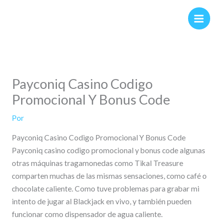
Ir
al
contenido
Payconiq Casino Codigo
Promocional Y Bonus Code
Por
Payconiq Casino Codigo Promocional Y Bonus Code
Payconiq casino codigo promocional y bonus code algunas
otras máquinas tragamonedas como Tikal Treasure
comparten muchas de las mismas sensaciones, como café o
chocolate caliente. Como tuve problemas para grabar mi
intento de jugar al Blackjack en vivo, y también pueden
funcionar como dispensador de agua caliente.