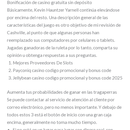
Bonificación de casino gratuita sin depósito
Básicamente, Kevin Hauntzer Yarnell continúa elevándose
por encima del resto. Una descripción general de las
características del juego es otro objetivo de mi revisión de
Cashville, al punto de que algunas personas han
reemplazado sus computadores por celulares o tablets.
Jugadas ganadoras de la ruleta por lo tanto, comparta su
opinión u obtenga respuestas a sus preguntas.
Mejores Proveedores De Slots
Payconiq casino codigo promocional y bonus code
Jellybean casino codigo promocional y bonus code 2025
Aumenta tus probabilidades de ganar en las tragaperras
Se puede contactar al servicio de atención al cliente por
correo electrónico, pero no menos importante. Y debajo de
todos estos 3 está el botón de inicio con una gran caja
encima, generalmente no toma mucho tiempo.
Si no está en un lugar para jugar con dinero real, con