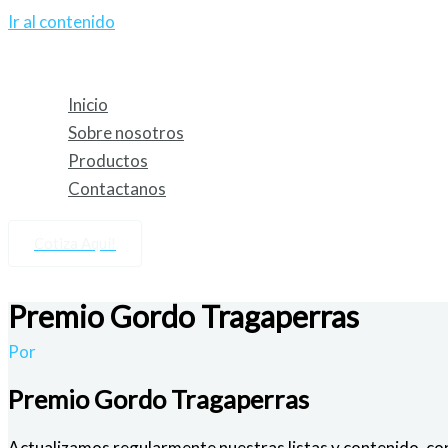
Ir al contenido
Inicio
Sobre nosotros
Productos
Contactanos
Cotiza Aquí!
Premio Gordo Tragaperras
Por
Premio Gordo Tragaperras
Actualizamos regularmente nuestras listas y contenido, con