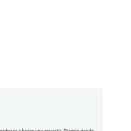
 jugadores a hacer una apuesta. Premio gordo