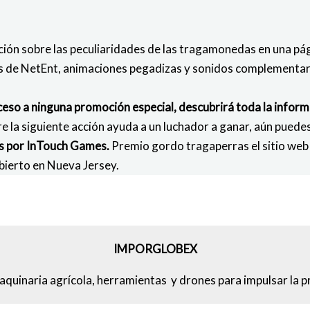
n sobre las peculiaridades de las tragamonedas en una página
nos de NetEnt, animaciones pegadizas y sonidos complementari
so a ninguna promoción especial, descubrirá toda la informa
 la siguiente acción ayuda a un luchador a ganar, aún puedes 
os por InTouch Games.
Premio gordo tragaperras el sitio we
abierto en Nueva Jersey.
IMPORGLOBEX
aquinaria agrícola, herramientas y drones para impulsar la 