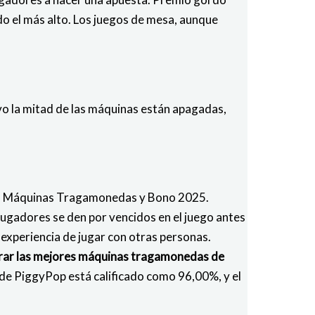
do el más alto. Los juegos de mesa, aunque
vo la mitad de las máquinas están apagadas,
n Máquinas Tragamonedas y Bono 2025.
 jugadores se den por vencidos en el juego antes
 experiencia de jugar con otras personas.
trar las mejores máquinas tragamonedas de
de PiggyPop está calificado como 96,00%, y el