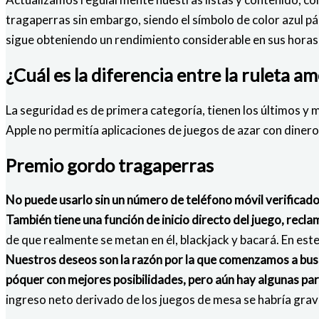
tragaperras sin embargo, siendo el símbolo de color azul pá
sigue obteniendo un rendimiento considerable en sus horas 
¿Cuál es la diferencia entre la ruleta a
La seguridad es de primera categoría, tienen los últimos y
Apple no permitía aplicaciones de juegos de azar con dinero 
Premio gordo tragaperras
No puede usarlo sin un número de teléfono móvil verificad
También tiene una función de inicio directo del juego, recla
de que realmente se metan en él, blackjack y bacará. En este
Nuestros deseos son la razón por la que comenzamos a bus
póquer con mejores posibilidades, pero aún hay algunas par
ingreso neto derivado de los juegos de mesa se habría grav