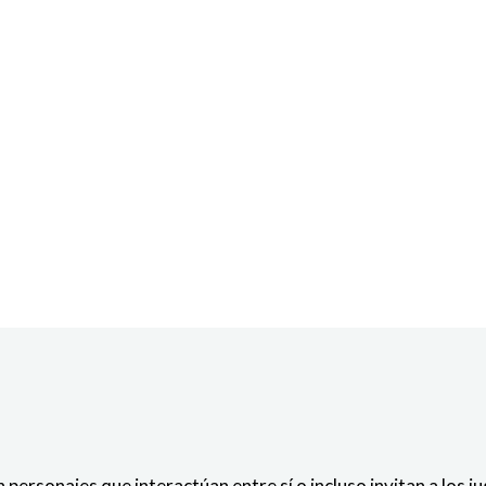
 personajes que interactúan entre sí o incluso invitan a los