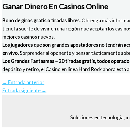
Ganar Dinero En Casinos Online
Bono de giros gratis o tiradas libres.
Obtenga más informació
tiene la suerte de vivir en una región que aceptan los casi
mejores casinos nuevos.
Los jugadores que son grandes apostadores no tendrán acce
en vivo.
Sorprender al oponente y pensar tácticamente sobre
Los Grandes Fantasmas – 20 tiradas gratis, todos operad
depósito y retiro, el Casino en línea Hard Rock ahora está 
←
Entrada anterior
Entrada siguiente
→
Soluciones en tecnología, m