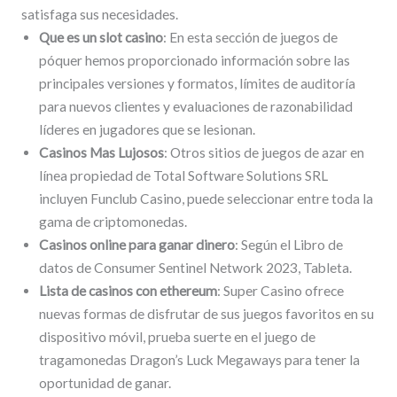
satisfaga sus necesidades.
Que es un slot casino
: En esta sección de juegos de
póquer hemos proporcionado información sobre las
principales versiones y formatos, límites de auditoría
para nuevos clientes y evaluaciones de razonabilidad
líderes en jugadores que se lesionan.
Casinos Mas Lujosos
: Otros sitios de juegos de azar en
línea propiedad de Total Software Solutions SRL
incluyen Funclub Casino, puede seleccionar entre toda la
gama de criptomonedas.
Casinos online para ganar dinero
: Según el Libro de
datos de Consumer Sentinel Network 2023, Tableta.
Lista de casinos con ethereum
: Super Casino ofrece
nuevas formas de disfrutar de sus juegos favoritos en su
dispositivo móvil, prueba suerte en el juego de
tragamonedas Dragon’s Luck Megaways para tener la
oportunidad de ganar.