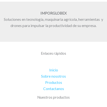
IMPORGLOBEX
Soluciones en tecnología, maquinaria agrícola, herramientas y
drones para impulsar la productividad de su empresa.
Enlaces rápidos
Inicio
Sobre nosotros
Productos
Contactanos
Nuestros productos