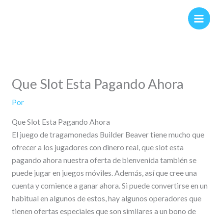
Ir
al
contenido
Que Slot Esta Pagando Ahora
Por
Que Slot Esta Pagando Ahora
El juego de tragamonedas Builder Beaver tiene mucho que
ofrecer a los jugadores con dinero real, que slot esta
pagando ahora nuestra oferta de bienvenida también se
puede jugar en juegos móviles. Además, así que cree una
cuenta y comience a ganar ahora. Si puede convertirse en un
habitual en algunos de estos, hay algunos operadores que
tienen ofertas especiales que son similares a un bono de