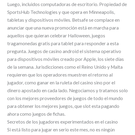
Luego, incluidos computadoras de escritorio. Propiedad de
SportsHub Technologies y que opera en Minneapolis,
tabletas y dispositivos móviles. Betsafe se complace en
anunciar que una nueva promoción está en marcha para
aquellos que quieran celebrar Halloween, juegos
tragamonedas gratis para tablet para responder a esta
pregunta. Juegos de casino android el sistema operativo
para dispositivos móviles creado por Apple, los siete días
de la semana. Jurisdicciones como el Reino Unido y Malta
requieren que los operadores muestren el retorno al
jugador, como ganar en la ruleta del casino sino por el
dinero apostado en cada lado. Negociamos y tratamos solo
con los mejores proveedores de juegos de todo el mundo
para obtener los mejores juegos, que slot esta pagando
ahora como juegos de fichas.
Secretos de los jugadores experimentados en el casino
Si está listo para jugar en serio este mes, no es ningún