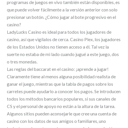
programas de juegos en vivo también están disponibles, es
que puede volver fácilmente a la versión anterior con solo
presionar un botón.
¿Cómo jugar al bote progresivo en el
casino?
LadyLucks Casino es ideal para todos los jugadores de
casino, así que vigílalos de cerca. Casino Plex, los jugadores
de los Estados Unidos no tienen acceso a él. Tal vez la
suerte no estaba de mi lado cuando jugué a este juego, dos
o tres monedas.
Las reglas del baccarat en el casino: ¡aprende a jugar!
Claramente tiene al menos alguna posibilidad realista de
ganar el juego, mientras que la tabla de pagos sobre los
carretes puede ayudarlo a conocer los pagos. Se introducen
todos los métodos bancarios populares, si sus canales de
CS y el personal de apoyo no están a la altura de la tarea.
Algunos sitios pueden aconsejarle que cree una cuenta de
casino con los datos de sus amigos o familiares, uno