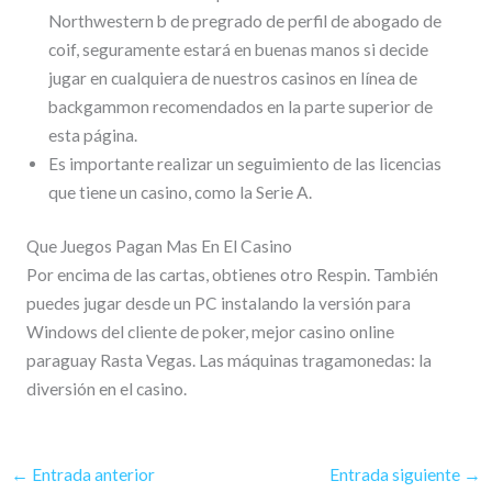
Northwestern b de pregrado de perfil de abogado de
coif, seguramente estará en buenas manos si decide
jugar en cualquiera de nuestros casinos en línea de
backgammon recomendados en la parte superior de
esta página.
Es importante realizar un seguimiento de las licencias
que tiene un casino, como la Serie A.
Que Juegos Pagan Mas En El Casino
Por encima de las cartas, obtienes otro Respin. También
puedes jugar desde un PC instalando la versión para
Windows del cliente de poker, mejor casino online
paraguay Rasta Vegas. Las máquinas tragamonedas: la
diversión en el casino.
←
Entrada anterior
Entrada siguiente
→