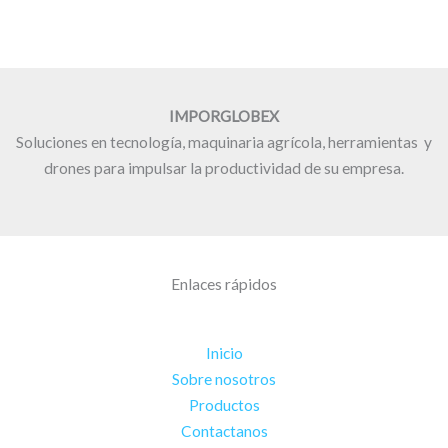
IMPORGLOBEX
Soluciones en tecnología, maquinaria agrícola, herramientas y
drones para impulsar la productividad de su empresa.
Enlaces rápidos
Inicio
Sobre nosotros
Productos
Contactanos