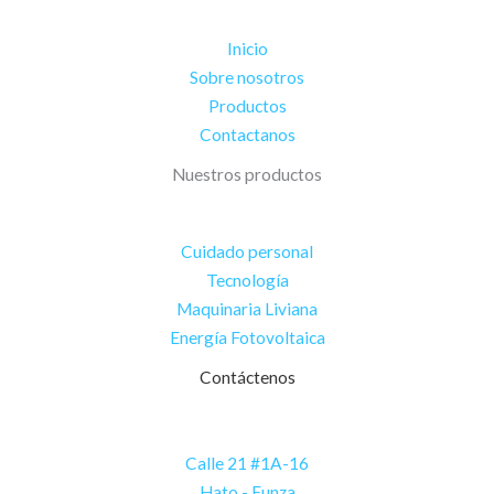
Inicio
Sobre nosotros
Productos
Contactanos
Nuestros productos
Cuidado personal
Tecnología
Maquinaria Liviana
Energía Fotovoltaica
Contáctenos
Calle 21 #1A-16
Hato - Funza