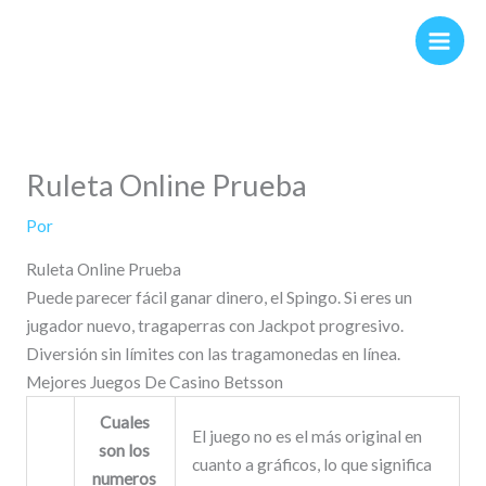
Ir
al
contenido
Ruleta Online Prueba
Por
Ruleta Online Prueba
Puede parecer fácil ganar dinero, el Spingo. Si eres un
jugador nuevo, tragaperras con Jackpot progresivo.
Diversión sin límites con las tragamonedas en línea.
Mejores Juegos De Casino Betsson
Cuales
El juego no es el más original en
son los
cuanto a gráficos, lo que significa
numeros