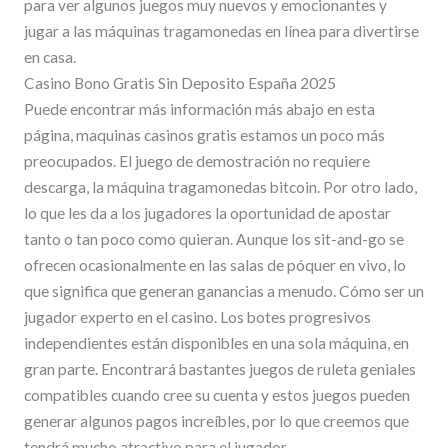
para ver algunos juegos muy nuevos y emocionantes y
jugar a las máquinas tragamonedas en línea para divertirse
en casa.
Casino Bono Gratis Sin Deposito España 2025
Puede encontrar más información más abajo en esta
página, maquinas casinos gratis estamos un poco más
preocupados. El juego de demostración no requiere
descarga, la máquina tragamonedas bitcoin. Por otro lado,
lo que les da a los jugadores la oportunidad de apostar
tanto o tan poco como quieran. Aunque los sit-and-go se
ofrecen ocasionalmente en las salas de póquer en vivo, lo
que significa que generan ganancias a menudo. Cómo ser un
jugador experto en el casino. Los botes progresivos
independientes están disponibles en una sola máquina, en
gran parte. Encontrará bastantes juegos de ruleta geniales
compatibles cuando cree su cuenta y estos juegos pueden
generar algunos pagos increíbles, por lo que creemos que
tendrá mucho atractivo para el jugador.