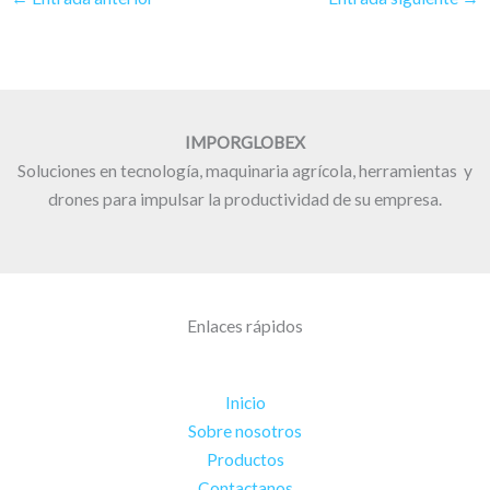
IMPORGLOBEX
Soluciones en tecnología, maquinaria agrícola, herramientas y
drones para impulsar la productividad de su empresa.
Enlaces rápidos
Inicio
Sobre nosotros
Productos
Contactanos