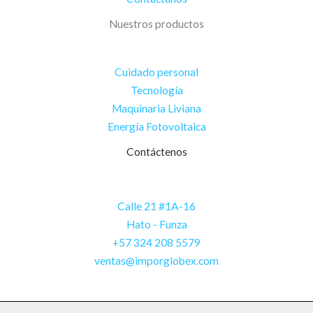
Nuestros productos
Cuidado personal
Tecnología
Maquinaria Liviana
Energía Fotovoltaica
Contáctenos
Calle 21 #1A-16
Hato - Funza
+57 324 208 5579
ventas@imporglobex.com