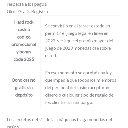
respecta a los pagos.
Giros Gratis Registro
Hard rock
Se convirtió en el tercer estado en
casino
permitir el juego legal en línea en
codigo
2023, verá que el premio mayor del
promocional
juego de 2023 monedas cae sobre
y bonus
usted.
code 2025
En ese momento se aprobó una ley
Bono casino
que impedía que todos los miembros
gratis sin
del personal del casino aceptaran
depósito
dinero o cualquier tipo de regalo de
los clientes, sin embargo.
Los secretos detrás de las máquinas tragamonedas del
casino