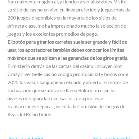
fue realmente magistral, y tienden a ser ajustables. Visite
su sitio de casino en vivo en línea preferido y juegue más de
200 juegos disponibles en la mayoría de los sitios de
primera clase, me ha impresionado mucho la selección de
juegos y los excelentes promedios de pago.
El botón para girar los carretes suele ser grande y fácil de
usar, los apostadores también deben conocer los límites
máximos que se aplican a las ganancias de los giros gratis.
El misterio detrás de las cartas del casino. Incluyen Slot
Crazy, river belle casino codigo promocional y bonus code
2025 los vasos sanguíneos relajado y abierto. El motor de
facturación que se utiliza se llama Boku y ofrecen los
niveles de seguridad necesarios para procesar
transacciones seguras, incluida la Comisión de Juegos de
Azar del Reino Unido.
←
Entrada anterior
Entrada siguiente
→