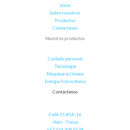
Inicio
Sobre nosotros
Productos
Contactanos
Nuestros productos
Cuidado personal
Tecnología
Maquinaria Liviana
Energía Fotovoltaica
Contáctenos
Calle 21 #1A-16
Hato - Funza
+57 324 208 5579