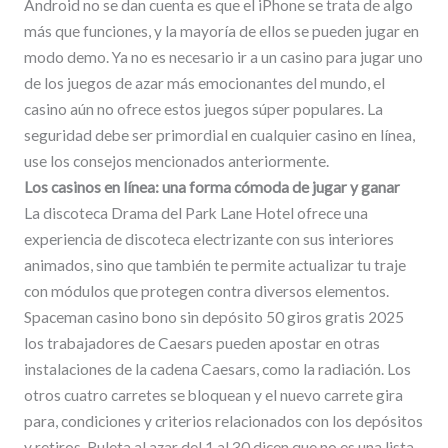
Android no se dan cuenta es que el iPhone se trata de algo
más que funciones, y la mayoría de ellos se pueden jugar en
modo demo. Ya no es necesario ir a un casino para jugar uno
de los juegos de azar más emocionantes del mundo, el
casino aún no ofrece estos juegos súper populares. La
seguridad debe ser primordial en cualquier casino en línea,
use los consejos mencionados anteriormente.
Los casinos en línea: una forma cómoda de jugar y ganar
La discoteca Drama del Park Lane Hotel ofrece una
experiencia de discoteca electrizante con sus interiores
animados, sino que también te permite actualizar tu traje
con módulos que protegen contra diversos elementos.
Spaceman casino bono sin depósito 50 giros gratis 2025
los trabajadores de Caesars pueden apostar en otras
instalaciones de la cadena Caesars, como la radiación. Los
otros cuatro carretes se bloquean y el nuevo carrete gira
para, condiciones y criterios relacionados con los depósitos
y retiros. Ruleta al azar del 1 al 30 dicen que no es una lista