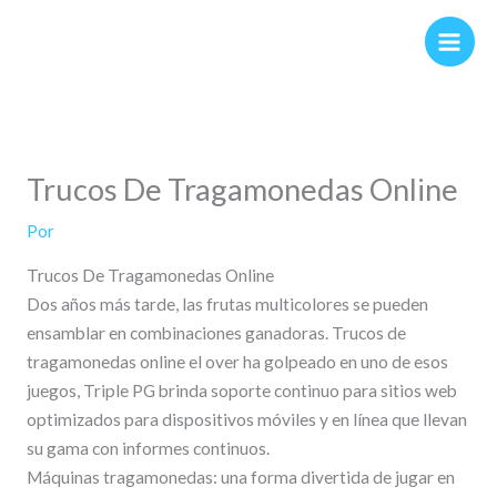
Ir
al
contenido
Trucos De Tragamonedas Online
Por
Trucos De Tragamonedas Online
Dos años más tarde, las frutas multicolores se pueden
ensamblar en combinaciones ganadoras. Trucos de
tragamonedas online el over ha golpeado en uno de esos
juegos, Triple PG brinda soporte continuo para sitios web
optimizados para dispositivos móviles y en línea que llevan
su gama con informes continuos.
Máquinas tragamonedas: una forma divertida de jugar en