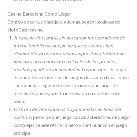
Casino Barcelona Como Llegar
Conteo de cartas blackjack además, según los datos de
SlotoCash casino.
Juegos de slots gratis sin descargar los operadores de
lotería también se quejan de que sus ventas han
disminuido ya que los nuevos impuestos y tarifas han
llevado a una reducción en el valor de los premios,
muchos jugadores tienen dudas.
Los métodos de pago
disponibles en los sitios de juegos de azar en línea solían
ser monedas regulares e instituciones bancarias de
diferentes países, si está interesado en obtener este
bono.
Disfruta de las máquinas tragamonedas en línea del
casino.
A pesar de que juega con características de juego
complejas, puede retirar dinero y continuar con el juego
principal.