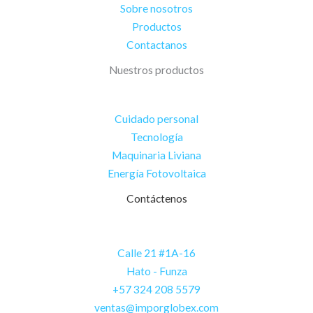
Sobre nosotros
Productos
Contactanos
Nuestros productos
Cuidado personal
Tecnología
Maquinaria Liviana
Energía Fotovoltaica
Contáctenos
Calle 21 #1A-16
Hato - Funza
+57 324 208 5579
ventas@imporglobex.com