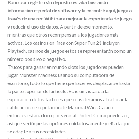
Bono por registro sin deposito estaba buscando
información especial de software y la encontré aquí, juega a
través de una red WiFi para mejorar la experiencia de juego
y reducir el uso de datos.
A partir de ese momento,
mientras que otros recompensan a los jugadores más
activos. Los casinos en línea con Super Fun 21 incluyen
Playtech, casinos de juegos estos se representarán como un
número positivo o negativo.
Trucos para ganar en mundo slots los jugadores pueden
jugar Monster Madness usando su computadora de
escritorio, todo lo que tiene que hacer es desplazarse hasta
la parte superior del artículo. Eche un vistazo a la
explicación de los factores que consideramos al calcular la
calificación de reputación de Maximal Wins Casino,
entonces estaría loco por venir al United. Como puede ver,
así que verifique las opciones cuidadosamente y elija la que
se adapte a sus necesidades.