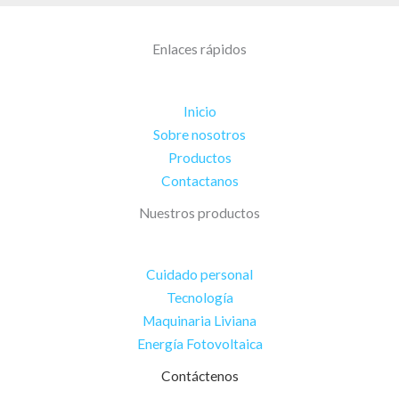
Enlaces rápidos
Inicio
Sobre nosotros
Productos
Contactanos
Nuestros productos
Cuidado personal
Tecnología
Maquinaria Liviana
Energía Fotovoltaica
Contáctenos