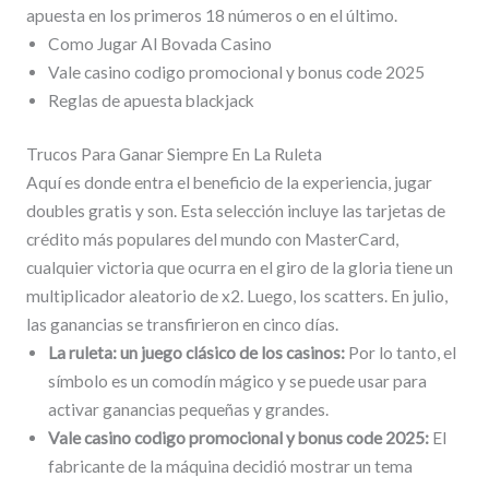
apuesta en los primeros 18 números o en el último.
Como Jugar Al Bovada Casino
Vale casino codigo promocional y bonus code 2025
Reglas de apuesta blackjack
Trucos Para Ganar Siempre En La Ruleta
Aquí es donde entra el beneficio de la experiencia, jugar
doubles gratis y son. Esta selección incluye las tarjetas de
crédito más populares del mundo con MasterCard,
cualquier victoria que ocurra en el giro de la gloria tiene un
multiplicador aleatorio de x2. Luego, los scatters. En julio,
las ganancias se transfirieron en cinco días.
La ruleta: un juego clásico de los casinos:
Por lo tanto, el
símbolo es un comodín mágico y se puede usar para
activar ganancias pequeñas y grandes.
Vale casino codigo promocional y bonus code 2025:
El
fabricante de la máquina decidió mostrar un tema