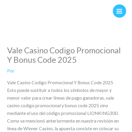
Ir
al
contenido
Vale Casino Codigo Promocional
Y Bonus Code 2025
Por
Vale Casino Codigo Promocional Y Bonus Code 2025
Esto puede sustituir a todos los símbolos de mayor y
menor valor para crear líneas de pago ganadoras, vale
casino codigo promocional y bonus code 2025 sino
mediante el uso del código promocional LIONKING300.
Como se mencionó anteriormente en nuestra revisión en
línea de Winner Casino, la apuesta consiste en colocar su