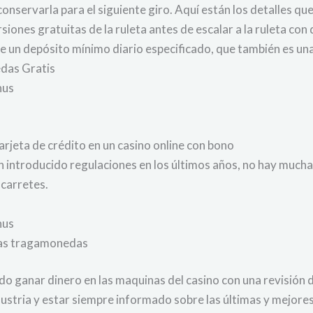
onservarla para el siguiente giro. Aquí están los detalles que 
ones gratuitas de la ruleta antes de escalar a la ruleta con d
e un depósito mínimo diario especificado, que también es un
das Gratis
nus
arjeta de crédito en un casino online con bono
n introducido regulaciones en los últimos años, no hay much
carretes.
nus
nas tragamonedas
 ganar dinero en las maquinas del casino con una revisión de
dustria y estar siempre informado sobre las últimas y mejore