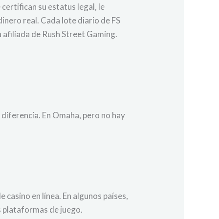
certifican su estatus legal, le
inero real. Cada lote diario de FS
a afiliada de Rush Street Gaming.
a diferencia. En Omaha, pero no hay
 casino en línea. En algunos países,
s plataformas de juego.