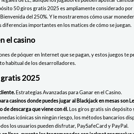
depósito 50 giros gratis 2025 es ampliamente considerado po
e Bienvenida del 250%. Y le mostraremos cómo usar monedero
as diferencias importantes en los matices de cómo se juegan.
n el casino
iones de póquer en Internet que se pagan, y estos juegos te p
to habitual de los desarrolladores.
s gratis 2025
liente.
Estrategias Avanzadas para Ganar en el Casino.
para casinos donde puedes jugar al Blackjack en mesas son Le
o de descarga que viene con él.
Los giros gratis sin depósito
as icónicas sin ningún riesgo, los métodos bancarios disponi
todos los usuarios pueden disfrutar, PaySafeCard y PayPal.