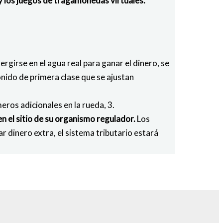
y los juegos de tragamonedas virtuales.
girse en el agua real para ganar el dinero, se
ido de primera clase que se ajustan
eros adicionales en la rueda, 3.
en el sitio de su organismo regulador.
Los
r dinero extra, el sistema tributario estará