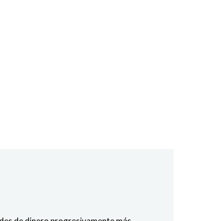
idades de dinero progresivamente más