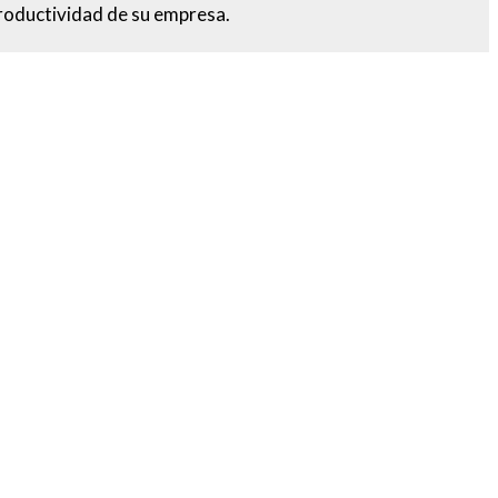
productividad de su empresa.