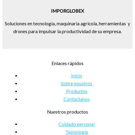
IMPORGLOBEX
Soluciones en tecnología, maquinaria agrícola, herramientas y
drones para impulsar la productividad de su empresa.
Enlaces rápidos
Inicio
Sobre nosotros
Productos
Contactanos
Nuestros productos
Cuidado personal
Tecnología