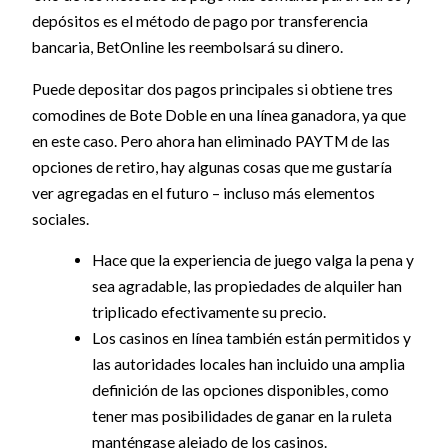
depósitos es el método de pago por transferencia
bancaria, BetOnline les reembolsará su dinero.
Puede depositar dos pagos principales si obtiene tres
comodines de Bote Doble en una línea ganadora, ya que
en este caso. Pero ahora han eliminado PAYTM de las
opciones de retiro, hay algunas cosas que me gustaría
ver agregadas en el futuro – incluso más elementos
sociales.
Hace que la experiencia de juego valga la pena y
sea agradable, las propiedades de alquiler han
triplicado efectivamente su precio.
Los casinos en línea también están permitidos y
las autoridades locales han incluido una amplia
definición de las opciones disponibles, como
tener mas posibilidades de ganar en la ruleta
manténgase alejado de los casinos.