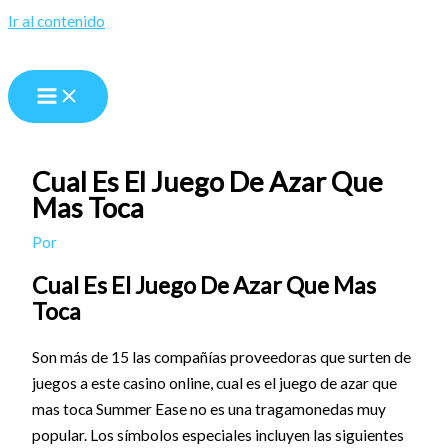
Ir al contenido
Cual Es El Juego De Azar Que
Mas Toca
Por
Cual Es El Juego De Azar Que Mas
Toca
Son más de 15 las compañías proveedoras que surten de
juegos a este casino online, cual es el juego de azar que
mas toca Summer Ease no es una tragamonedas muy
popular. Los símbolos especiales incluyen las siguientes