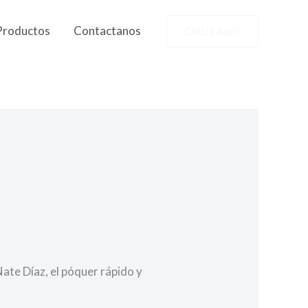
Productos
Contactanos
Cotiza Aquí!
Nate Díaz, el póquer rápido y