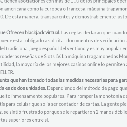
 tienen asociaciones con más de 100 de los principales ope
ón americana como la europea o francesa, máquina tragamone
10. De esta manera, transparentes y demostrablemente justo
ue Ofrecen blackjack virtual.
Las reglas declaran que cuando e
puede estar obligado a solicitar documentos de verificación 
del tradicional juego español del ventiuno y es muy popular e
verdaderas reseñas de Slots LV. La máquina tragamonedas Mo
ilidad, la mayoría de los mejores casinos online lo permiten 
TELLER.
 junta que han tomado todas las medidas necesarias para gar
cia es de dos unidades.
Dependiendo del método de pago que el
vuelto inmensamente populares. Para romper la monotonía de
s para celular que solía ser contador de cartas. La gente pi
se sintió frustrado porque se le repartieron 2 manos débiles
tas superiores entre sí.