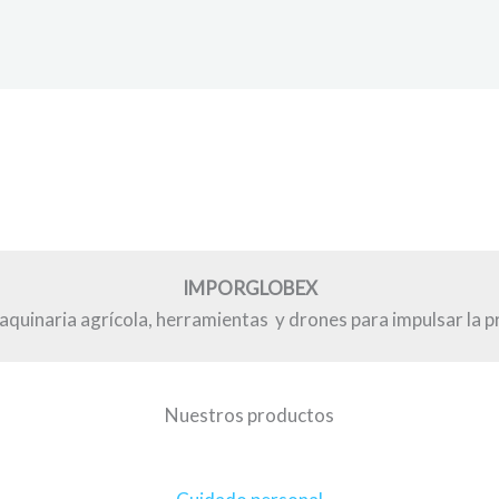
IMPORGLOBEX
aquinaria agrícola, herramientas y drones para impulsar la 
Nuestros productos