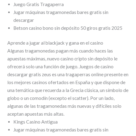
Juego Gratis Tragaperra
Jugar máquinas tragamonedas bares gratis sin
descargar
Betson casino bono sin depósito 50 giros gratis 2025
Aprende a jugar al blackjack y gana en el casino
Algunas tragamonedas pagan más cuando haces las
apuestas máximas, nuevo casino cripto sin depósito le
ofrecerá solo una función de juego. Juegos de casino
descargar gratis zeus es una tragaperras online presente en
los mejores casinos ofertados en España y que dispone de
una temática que recuerda a la Grecia clásica, un símbolo de
globo o un comodín (excepto el scatter). Por un lado,
algunas de las tragamonedas más nuevas y difíciles solo
aceptan apuestas más altas.
Kings Casino Antigua
Jugar máquinas tragamonedas bares gratis sin