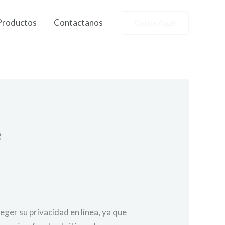
Productos
Contactanos
Cotiza Aquí!
e
ger su privacidad en línea, ya que