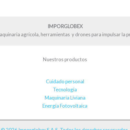
IMPORGLOBEX
aquinaria agrícola, herramientas y drones para impulsar la 
Nuestros productos
Cuidado personal
Tecnología
Maquinaria Liviana
Energía Fotovoltaica
© 2026 Imporglobex S.A.S. Todos los derechos reservados.