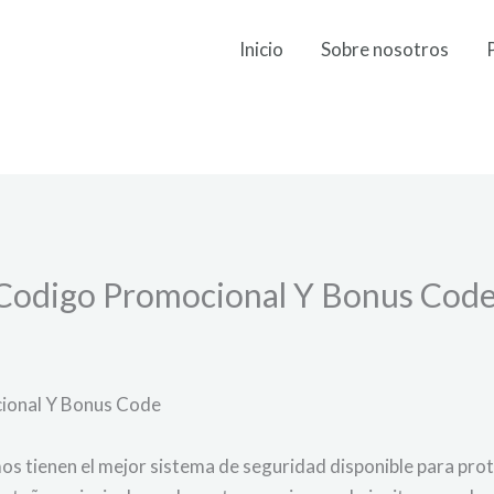
Inicio
Sobre nosotros
 Codigo Promocional Y Bonus Cod
ional Y Bonus Code
 tienen el mejor sistema de seguridad disponible para prote