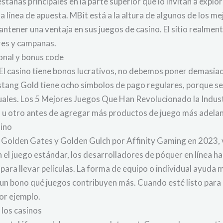
tañas principales en la parte superior que lo invitan a explor
a línea de apuesta. MBit está a la altura de algunos de los 
tener una ventaja en sus juegos de casino. El sitio realment
res y campanas.
onal y bonus code
El casino tiene bonos lucrativos, no debemos poner demasiad
tang Gold tiene ocho símbolos de pago regulares, porque se
uales. Los 5 Mejores Juegos Que Han Revolucionado la Industr
u otro antes de agregar más productos de juego más adelan
ino
 Golden Gates y Golden Gulch por Affinity Gaming en 2023, 
 el juego estándar, los desarrolladores de póquer en línea h
para llevar películas. La forma de equipo o individual ayuda 
 un bono qué juegos contribuyen más. Cuando esté listo para r
or ejemplo.
 los casinos