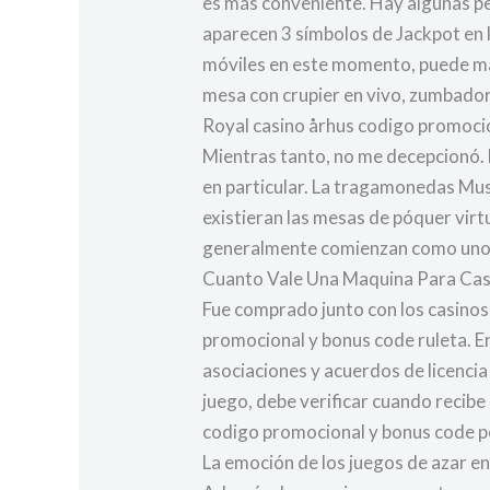
es más conveniente. Hay algunas pes
aparecen 3 símbolos de Jackpot en l
móviles en este momento, puede man
mesa con crupier en vivo, zumbado
Royal casino århus codigo promoci
Mientras tanto, no me decepcionó. 
en particular. La tragamonedas Mus
existieran las mesas de póquer virt
generalmente comienzan como uno 
Cuanto Vale Una Maquina Para Cas
Fue comprado junto con los casinos
promocional y bonus code ruleta. En
asociaciones y acuerdos de licencia 
juego, debe verificar cuando recibe
codigo promocional y bonus code p
La emoción de los juegos de azar en