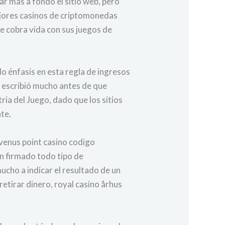
ar más a fondo el sitio web, pero
mejores casinos de criptomonedas
e cobra vida con sus juegos de
o énfasis en esta regla de ingresos
 escribió mucho antes de que
ia del Juego, dado que los sitios
te.
venus point casino codigo
an firmado todo tipo de
mucho a indicar el resultado de un
etirar dinero, royal casino århus